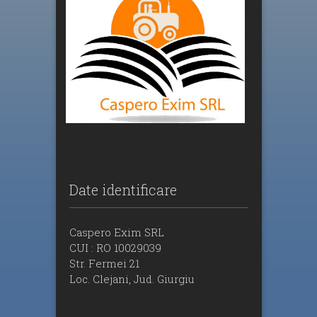
Date identificare
Caspero Exim SRL
CUI : RO 10029039
Str. Fermei 21
Loc. Clejani, Jud. Giurgiu