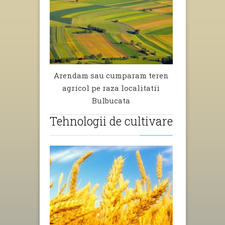
Arendam sau cumparam teren
Arendam s
agricol pe raza localitatii
agricol 
Bulbucata
Tehnologii de cultivare